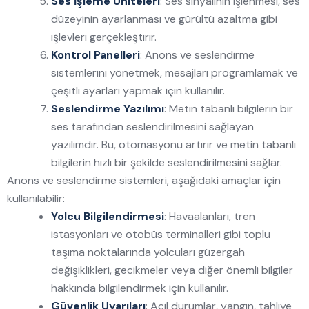
Ses İşleme Üniteleri
: Ses sinyalinin işlenmesi, ses
düzeyinin ayarlanması ve gürültü azaltma gibi
işlevleri gerçekleştirir.
Kontrol Panelleri
: Anons ve seslendirme
sistemlerini yönetmek, mesajları programlamak ve
çeşitli ayarları yapmak için kullanılır.
Seslendirme Yazılımı
: Metin tabanlı bilgilerin bir
ses tarafından seslendirilmesini sağlayan
yazılımdır. Bu, otomasyonu artırır ve metin tabanlı
bilgilerin hızlı bir şekilde seslendirilmesini sağlar.
Anons ve seslendirme sistemleri, aşağıdaki amaçlar için
kullanılabilir:
Yolcu Bilgilendirmesi
: Havaalanları, tren
istasyonları ve otobüs terminalleri gibi toplu
taşıma noktalarında yolcuları güzergah
değişiklikleri, gecikmeler veya diğer önemli bilgiler
hakkında bilgilendirmek için kullanılır.
Güvenlik Uyarıları
: Acil durumlar, yangın, tahliye