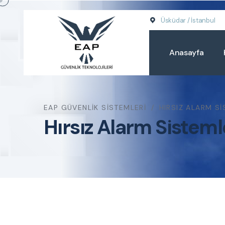
Üsküdar / İstanbul
Anasayfa
EAP GÜVENLIK SISTEMLERI
HIRSIZ ALARM SI
Hırsız Alarm Sisteml