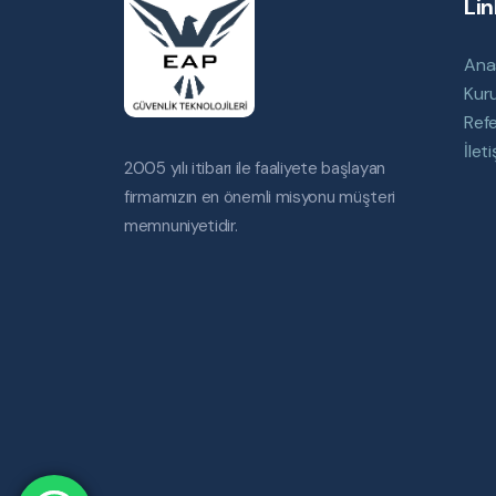
Lin
Ana
Kur
Refe
İlet
2005 yılı itibarı ile faaliyete başlayan
firmamızın en önemli misyonu müşteri
memnuniyetidir.