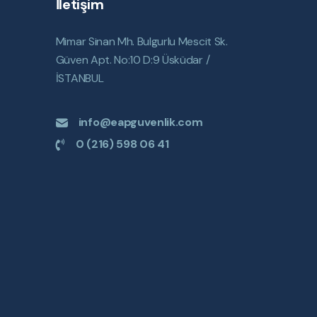
İletişim
Mimar Sinan Mh. Bulgurlu Mescit Sk.
Güven Apt. No:10 D:9 Üsküdar /
İSTANBUL
info@eapguvenlik.com
0 (216) 598 06 41