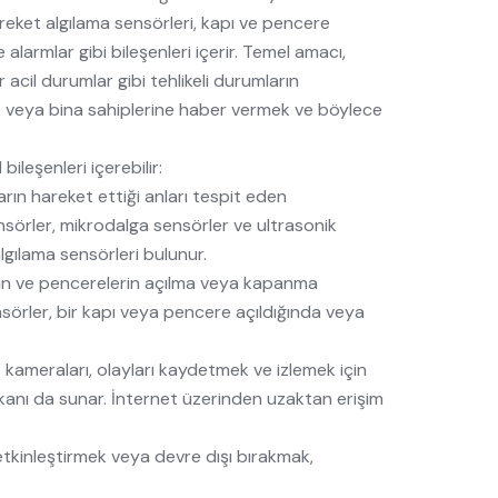
areket algılama sensörleri, kapı ve pencere
 alarmlar gibi bileşenleri içerir. Temel amacı,
er acil durumlar gibi tehlikeli durumların
ere veya bina sahiplerine haber vermek ve böylece
bileşenleri içerebilir:
zların hareket ettiği anları tespit eden
ensörler, mikrodalga sensörler ve ultrasonik
algılama sensörleri bulunur.
arın ve pencerelerin açılma veya kapanma
sörler, bir kapı veya pencere açıldığında veya
k kameraları, olayları kaydetmek ve izlemek için
 imkanı da sunar. İnternet üzerinden uzaktan erişim
 etkinleştirmek veya devre dışı bırakmak,