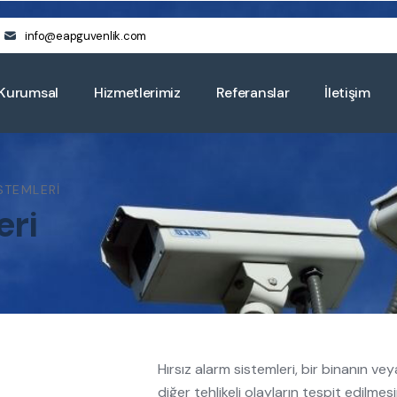
info@eapguvenlik.com
Kurumsal
Hizmetlerimiz
Referanslar
İletişim
STEMLERI
eri
Hırsız alarm sistemleri, bir binanın vey
diğer tehlikeli olayların tespit edilmes