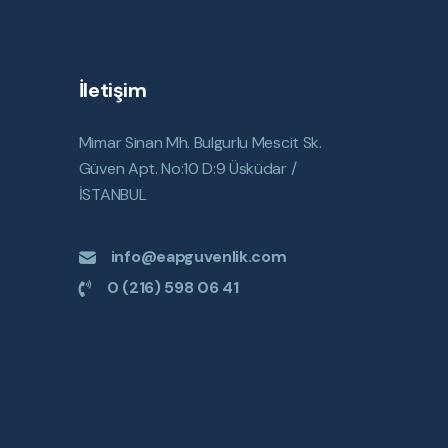
İletişim
Mimar Sinan Mh. Bulgurlu Mescit Sk.
Güven Apt. No:10 D:9 Üsküdar /
İSTANBUL
info@eapguvenlik.com
0 (216) 598 06 41