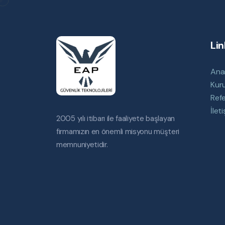
Lin
Ana
Kur
Refe
İlet
2005 yılı itibarı ile faaliyete başlayan
firmamızın en önemli misyonu müşteri
memnuniyetidir.